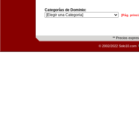
Categorías de Dominio:
[Pág. princi
** Precios expre
© 2002/2022 Solo10.com