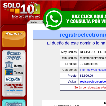
registroelectron
El dueño de este dominio lo ha
Mayusculas:
REGISTROELECTR
Minusculas:
registroelectronico
Longitud:
19 caracteres
Categorias:
Internet
,
Web Hostin
Precio:
$2,900.00
Visitar!
registroelectronic
Serán consideradas ofer
R