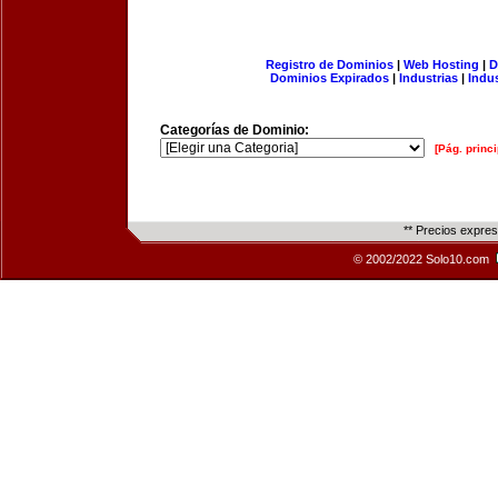
Registro de Dominios
|
Web Hosting
|
D
Dominios Expirados
|
Industrias
|
Indu
Categorías de Dominio:
[Pág. princi
** Precios expre
© 2002/2022 Solo10.com