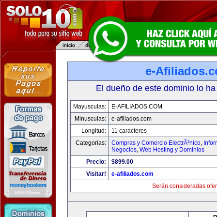
e-Afiliados.
El dueño de este dominio lo ha
Mayusculas:
E-AFILIADOS.COM
Minusculas:
e-afiliados.com
Longitud:
11 caracteres
Categorias:
Compras y Comercio ElectrÃ³nico
,
Info
Negocios
,
Web Hosting y Dominios
Precio:
$899.00
Visitar!
e-afiliados.com
Serán consideradas ofer