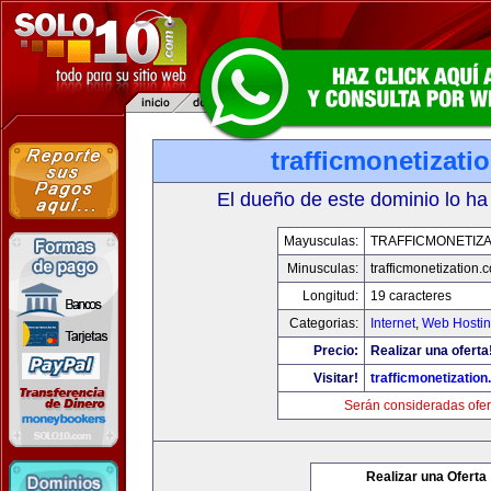
trafficmonetizati
El dueño de este dominio lo ha
Mayusculas:
TRAFFICMONETIZA
Minusculas:
trafficmonetization.
Longitud:
19 caracteres
Categorias:
Internet
,
Web Hostin
Precio:
Realizar una oferta
Visitar!
trafficmonetization
Serán consideradas ofer
Realizar una Oferta