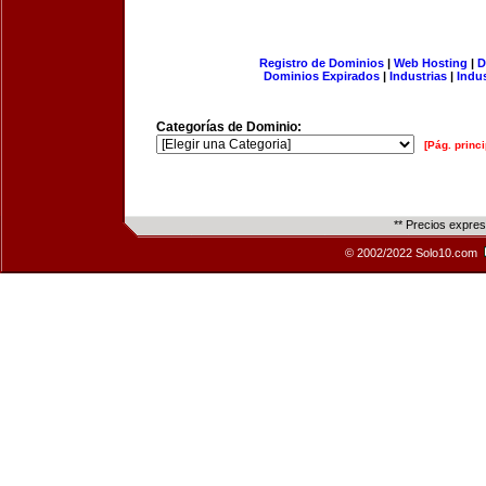
Registro de Dominios
|
Web Hosting
|
D
Dominios Expirados
|
Industrias
|
Indu
Categorías de Dominio:
[Pág. princi
** Precios expre
© 2002/2022 Solo10.com