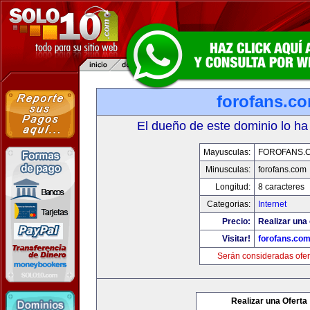
forofans.c
El dueño de este dominio lo ha
Mayusculas:
FOROFANS.
Minusculas:
forofans.com
Longitud:
8 caracteres
Categorias:
Internet
Precio:
Realizar una 
Visitar!
forofans.co
Serán consideradas ofer
Realizar una Oferta