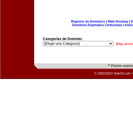
Registro de Dominios
|
Web Hosting
|
D
Dominios Expirados
|
Industrias
|
Indu
Categorías de Dominio:
[Pág. princi
** Precios expre
© 2002/2022 Solo10.com