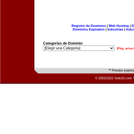
Registro de Dominios
|
Web Hosting
|
D
Dominios Expirados
|
Industrias
|
Indu
Categorías de Dominio:
[Pág. princi
** Precios expre
© 2002/2022 Solo10.com