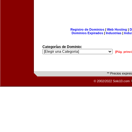
Registro de Dominios
|
Web Hosting
|
D
Dominios Expirados
|
Industrias
|
Indu
Categorías de Dominio:
[Pág. princi
** Precios expre
© 2002/2022 Solo10.com