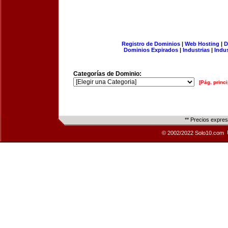
Registro de Dominios
|
Web Hosting
|
D
Dominios Expirados
|
Industrias
|
Indu
Categorías de Dominio:
[Pág. princi
** Precios expre
© 2002/2022 Solo10.com