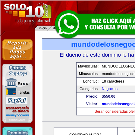
mundodelosnegoc
El dueño de este dominio lo ha
Mayusculas:
MUNDODELOSNEG
Minusculas:
mundodelosnegoci
Longitud:
18 caracteres
Categorias:
Negocios
Precio:
$550.00
Visitar!
mundodelosnegoci
Serán consideradas ofer
R