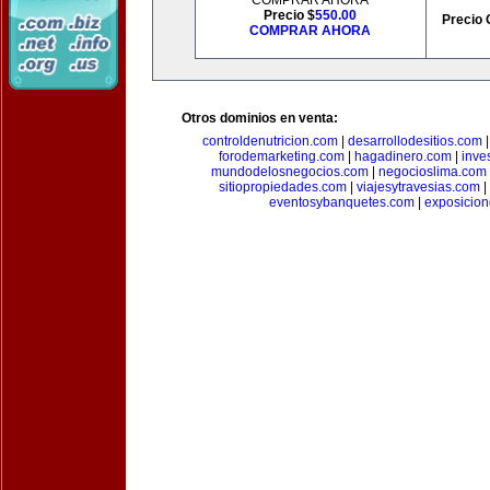
COMPRAR AHORA
Precio $
550.00
Precio 
COMPRAR AHORA
Otros dominios en venta:
controldenutricion.com
|
desarrollodesitios.com
forodemarketing.com
|
hagadinero.com
|
inve
mundodelosnegocios.com
|
negocioslima.com
sitiopropiedades.com
|
viajesytravesias.com
|
eventosybanquetes.com
|
exposicio