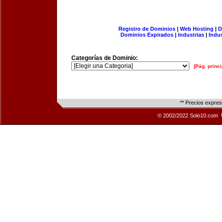
Registro de Dominios
|
Web Hosting
|
D
Dominios Expirados
|
Industrias
|
Indu
Categorías de Dominio:
[Pág. princi
** Precios expre
© 2002/2022 Solo10.com