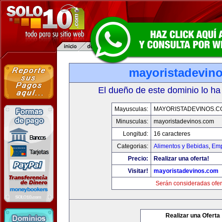
mayoristadevin
El dueño de este dominio lo ha
Mayusculas:
MAYORISTADEVINOS.C
Minusculas:
mayoristadevinos.com
Longitud:
16 caracteres
Categorias:
Alimentos y Bebidas
,
Emp
Precio:
Realizar una oferta!
Visitar!
mayoristadevinos.com
Serán consideradas ofer
Realizar una Oferta