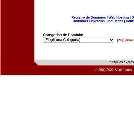
Registro de Dominios
|
Web Hosting
|
D
Dominios Expirados
|
Industrias
|
Indu
Categorías de Dominio:
[Pág. princi
** Precios expre
© 2002/2022 Solo10.com