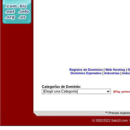
Registro de Dominios
|
Web Hosting
|
D
Dominios Expirados
|
Industrias
|
Indu
Categorías de Dominio:
[Pág. princi
** Precios expre
© 2002/2022 Solo10.com